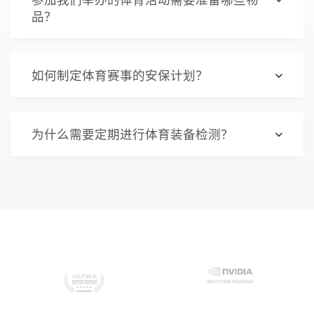
品？
如何制定体育赛事的安保计划？
为什么需要定期进行体育装备检测？