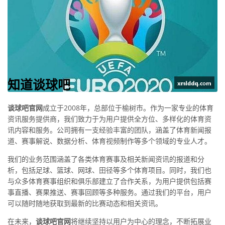
知道谈球吧
谈球吧官网
成立于2008年，总部位于榆树市。作为一家专业的体育
资讯服务提供商，我们致力于为用户提供全方位、多样化的体育资
讯内容和服务。公司拥有一支经验丰富的团队，涵盖了体育新闻报
道、赛事解说、数据分析、体育视频制作等多个领域的专业人才。
我们的业务范围涵盖了各类体育赛事及相关新闻资讯的报道和分
析，包括足球、篮球、网球、田径等多个体育项目。同时，我们也
与众多体育赛事组织和俱乐部建立了合作关系，为用户提供包括赛
事直播、赛果推送、赛事回顾等多种服务。通过我们的平台，用户
可以随时随地获取到最新的比赛动态和相关资讯。
在未来，
谈球吧官网
将继续坚持以用户为中心的理念，不断拓展业