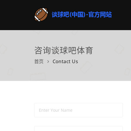
咨询谈球吧体育
首页
Contact Us