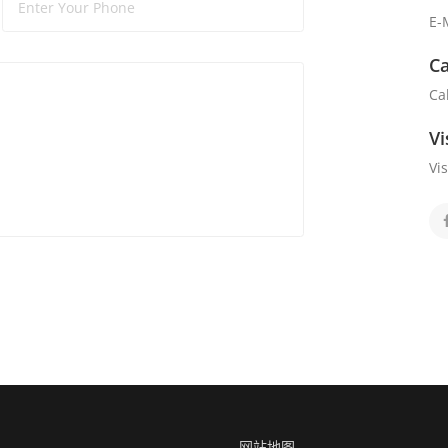
E-
Ca
Ca
Vi
Vis
网站地图