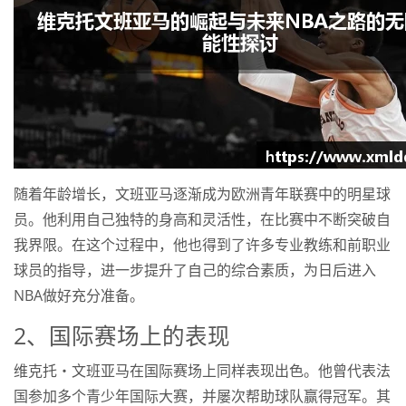
随着年龄增长，文班亚马逐渐成为欧洲青年联赛中的明星球
员。他利用自己独特的身高和灵活性，在比赛中不断突破自
我界限。在这个过程中，他也得到了许多专业教练和前职业
球员的指导，进一步提升了自己的综合素质，为日后进入
NBA做好充分准备。
2、国际赛场上的表现
维克托・文班亚马在国际赛场上同样表现出色。他曾代表法
国参加多个青少年国际大赛，并屡次帮助球队赢得冠军。其