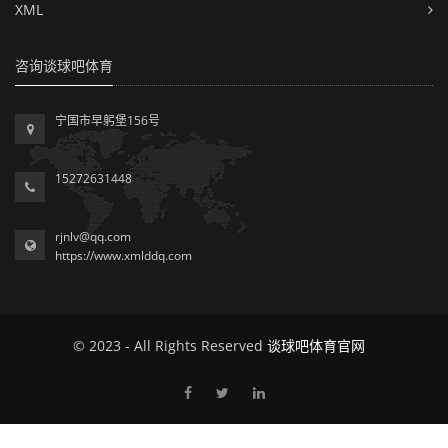
XML
咨询谈球吧体育
宁国市早躬堡156号
15272631448
rjnlv@qq.com
https://www.xmlddq.com
© 2023 - All Rights Reserved
谈球吧体育官网