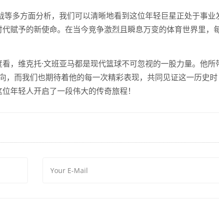
挑战等多方面分析，我们可以清晰地看到这位年轻巨星正处于事业
时代赋予的新使命。在当今竞争激烈且瞬息万变的体育世界里，
度看，维克托·文班亚马都是现代篮球不可忽视的一股力量。他所
场走向，而我们也期待着他的每一次精彩表现，共同见证这一历史时
这位年轻人开启了一段伟大的传奇旅程！