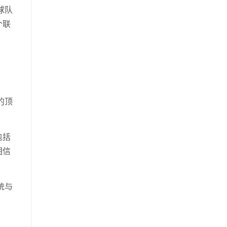
球队
个联
的顶
。
包括
相信
统与