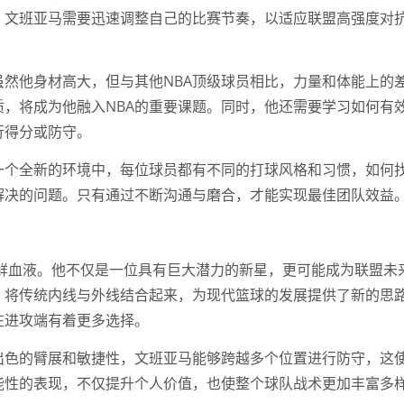
，文班亚马需要迅速调整自己的比赛节奏，以适应联盟高强度对
然他身材高大，但与其他NBA顶级球员相比，力量和体能上的
，将成为他融入NBA的重要课题。同时，他还需要学习如何有
行得分或防守。
一个全新的环境中，每位球员都有不同的打球风格和习惯，如何
解决的问题。只有通过不断沟通与磨合，才能实现最佳团队效益
新鲜血液。他不仅是一位具有巨大潜力的新星，更可能成为联盟未
，将传统内线与外线结合起来，为现代篮球的发展提供了新的思
在进攻端有着更多选择。
出色的臂展和敏捷性，文班亚马能够跨越多个位置进行防守，这
能性的表现，不仅提升个人价值，也使整个球队战术更加丰富多