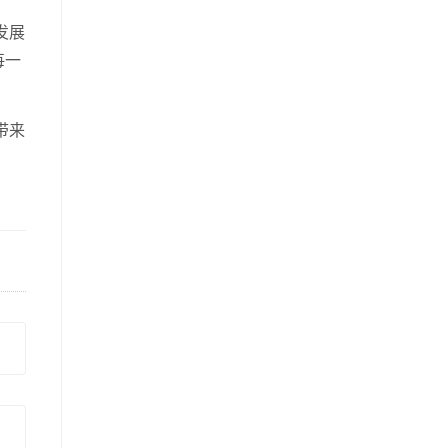
发展
每一
带来