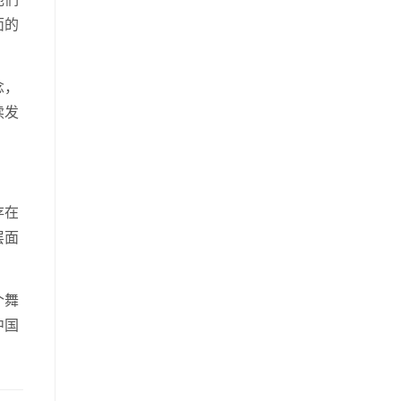
面的
念，
续发
存在
层面
个舞
中国