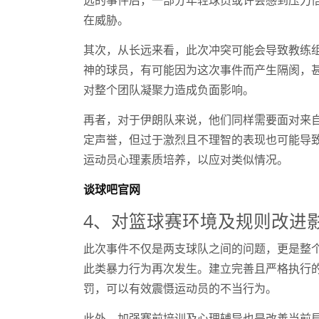
远的事件后，一部分年轻球员或许会感到压力
在威胁。
其次，从长远来看，此次冲突可能会导致教练
神的球员，有可能因为这次事件而产生隔阂，
对整个团队凝聚力造成负面影响。
再者，对于伊朗队来说，他们同样需要面对来
定声誉，但过于激烈且不理智的表现也可能导
运动员心理素质培养，以应对类似情况。
谈球吧官网
4、对篮球赛环境及规则改进
此次事件不仅是两支球队之间的问题，更是整
此类暴力行为再次发生。建立完善且严格执行
罚，可以有效震慑运动员的不当行为。
此外，加强赛前培训及心理辅导也是改善当前