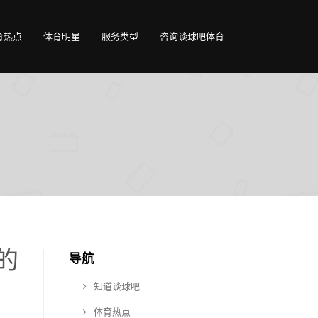
育热点
体育明星
服务类型
咨询谈球吧体育
的
导航
知道谈球吧
体育热点