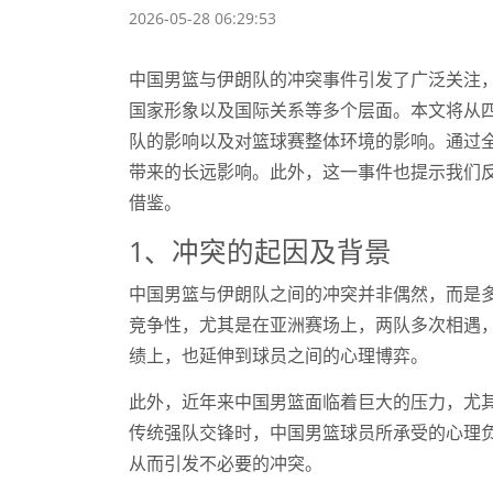
2026-05-28 06:29:53
中国男篮与伊朗队的冲突事件引发了广泛关注
国家形象以及国际关系等多个层面。本文将从
队的影响以及对篮球赛整体环境的影响。通过
带来的长远影响。此外，这一事件也提示我们
借鉴。
1、冲突的起因及背景
中国男篮与伊朗队之间的冲突并非偶然，而是
竞争性，尤其是在亚洲赛场上，两队多次相遇
绩上，也延伸到球员之间的心理博弈。
此外，近年来中国男篮面临着巨大的压力，尤
传统强队交锋时，中国男篮球员所承受的心理
从而引发不必要的冲突。