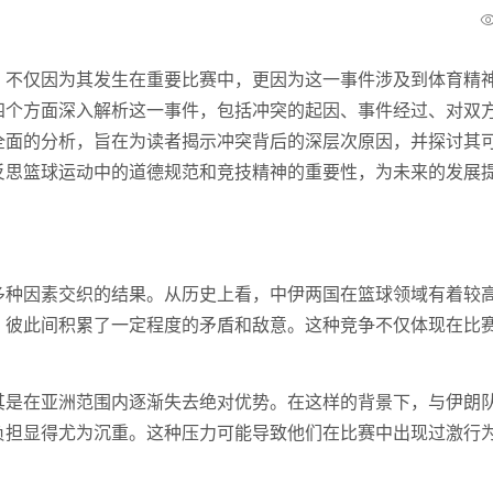
，不仅因为其发生在重要比赛中，更因为这一事件涉及到体育精
四个方面深入解析这一事件，包括冲突的起因、事件经过、对双
全面的分析，旨在为读者揭示冲突背后的深层次原因，并探讨其
反思篮球运动中的道德规范和竞技精神的重要性，为未来的发展
多种因素交织的结果。从历史上看，中伊两国在篮球领域有着较
，彼此间积累了一定程度的矛盾和敌意。这种竞争不仅体现在比
其是在亚洲范围内逐渐失去绝对优势。在这样的背景下，与伊朗
负担显得尤为沉重。这种压力可能导致他们在比赛中出现过激行