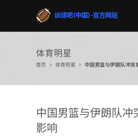
体育明星
首页
体育明星
中国男篮与伊朗队冲突
中国男篮与伊朗队冲
影响