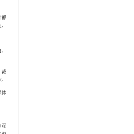
衅都
突。
抢。
。裁
控。
媒体
响深