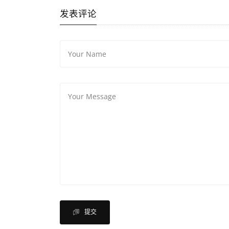
发表评论
提交