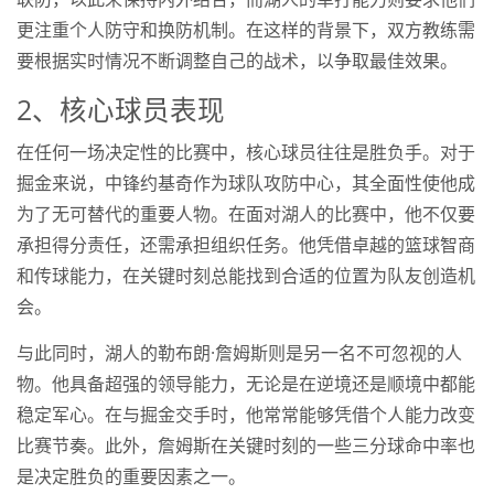
更注重个人防守和换防机制。在这样的背景下，双方教练需
要根据实时情况不断调整自己的战术，以争取最佳效果。
2、核心球员表现
在任何一场决定性的比赛中，核心球员往往是胜负手。对于
掘金来说，中锋约基奇作为球队攻防中心，其全面性使他成
为了无可替代的重要人物。在面对湖人的比赛中，他不仅要
承担得分责任，还需承担组织任务。他凭借卓越的篮球智商
和传球能力，在关键时刻总能找到合适的位置为队友创造机
会。
与此同时，湖人的勒布朗·詹姆斯则是另一名不可忽视的人
物。他具备超强的领导能力，无论是在逆境还是顺境中都能
稳定军心。在与掘金交手时，他常常能够凭借个人能力改变
比赛节奏。此外，詹姆斯在关键时刻的一些三分球命中率也
是决定胜负的重要因素之一。