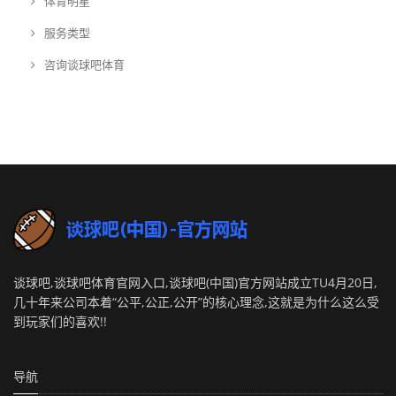
体育明星
服务类型
咨询谈球吧体育
谈球吧,谈球吧体育官网入口,谈球吧(中国)官方网站成立TU4月20日,
几十年来公司本着“公平,公正,公开”的核心理念,这就是为什么这么受
到玩家们的喜欢!!
导航