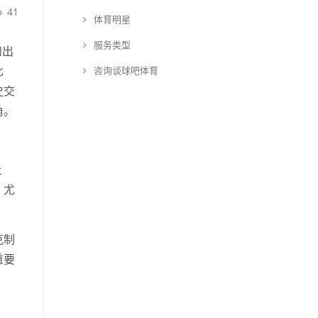
41
体育明星
服务类型
和出
比
咨询谈球吧体育
史交
角。
上
。尤
克制
重要