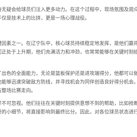
持无疑会给球员们注入更多动力。在这个过程中，现场氛围及观
不仅是技术上的比拼，更是一场心理战役。
键因素之一。在辽宁队中，核心球员持续稳定地发挥，是他们赢
们正处于上升期，他们充满活力和冲劲，也常常能够在关键时刻
了出色的全面能力，无论是篮板保护还是进攻端得分，他都可以
他能够迅速突破敌方防线，并寻找机会为同伴创造良好得分机会
右整场比赛走向。
样不可忽视。他们往往在关键时刻提供意想不到的帮助，比如抢
要的小细节，将直接影响到最终比分。因此，对各位球员状态进
。