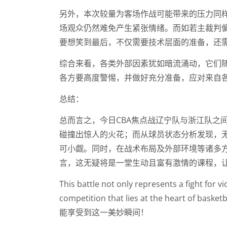
另外，本次较量为客场作战可能带来的压力同
场观众仍然难免产生紧张情绪。而如若主裁判
要想笑到最后，不仅需要技术层面的准备，还
综合来看，各类外部因素犹如暗流涌动，它们
各方要高度警惕，并做好充分准备，应对来自
总结：
总而言之，今日CBA焦点战辽宁队与浙江队之
碰撞出惊人的火花；而从球员状态分析发现，
可小觑。同时，在战术布局及外部环境等诸多
言，这无疑将是一堂生动且富有激情的课程，
This battle not only represents a fight for 
competition that lies at the he
能享受到这一美妙瞬间！