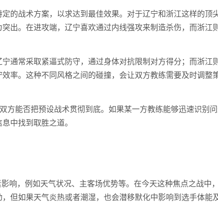
特定的战术方案，以求达到最佳效果。对于辽宁和浙江这样的顶
为突出。在进攻端，辽宁喜欢通过内线强攻来制造杀伤，而浙江
。
辽宁通常采取紧逼式防守，通过身体对抗限制对方得分；而浙江
守效率。这种不同风格之间的碰撞，会让双方教练需要及时调整
到双方能否把预设战术贯彻到底。如果某一方教练能够迅速识别问
信息中找到取胜之道。
素影响，例如天气状况、主客场优势等。在今天这种焦点之战中
动，但如果天气炎热或者潮湿，也会潜移默化中影响到选手体能