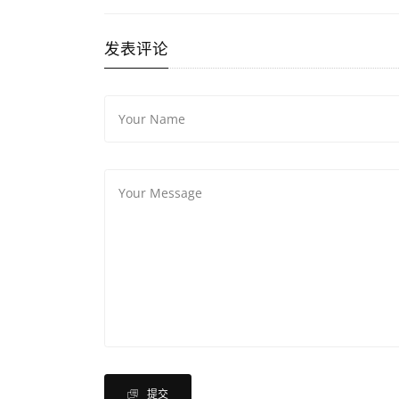
发表评论
提交