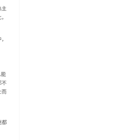
热主
此，
中，
总能
都不
士而
球迷都