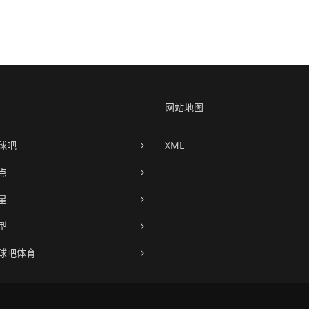
网站地图
球吧
XML
点
星
型
球吧体育