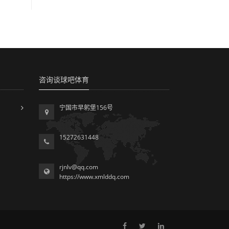
咨询谈球吧体育
宁国市早躬堡156号
15272631448
rjnlv@qq.com
https://www.xmlddq.com