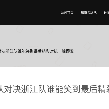
公司首页
知道谈球吧
体
队对决浙江队谁能笑到最后精彩对抗一触即发
宁队对决浙江队谁能笑到最后精