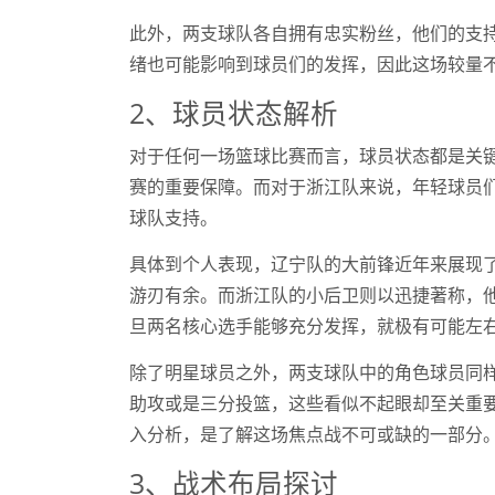
此外，两支球队各自拥有忠实粉丝，他们的支
绪也可能影响到球员们的发挥，因此这场较量
2、球员状态解析
对于任何一场篮球比赛而言，球员状态都是关
赛的重要保障。而对于浙江队来说，年轻球员
球队支持。
具体到个人表现，辽宁队的大前锋近年来展现
游刃有余。而浙江队的小后卫则以迅捷著称，
旦两名核心选手能够充分发挥，就极有可能左
除了明星球员之外，两支球队中的角色球员同
助攻或是三分投篮，这些看似不起眼却至关重
入分析，是了解这场焦点战不可或缺的一部分
3、战术布局探讨