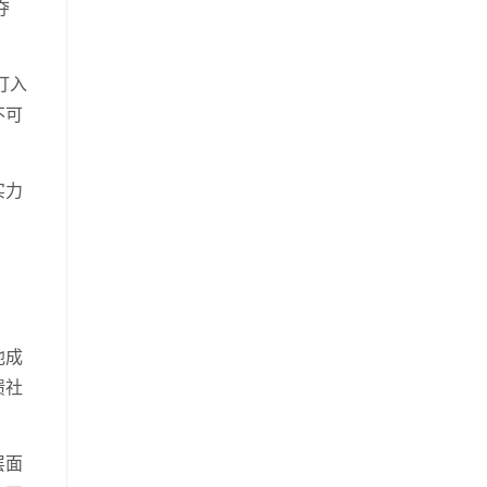
夺
打入
不可
实力
他成
馈社
层面