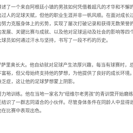
讲述了一个来自阿根廷小镇的男孩如何凭借着超凡的才华和不懈
出过人的足球天赋，但他的职业生涯并非一帆风顺。在面对成长
的努力克服身体上的劣势，实现了屡次打破记录和获得无数荣誉
的发展、关键比赛与成就、以及他对足球运动及社会的影响等四
大球员如何通过汗水与坚持，书写了一段不朽的历史。
小镇罗萨里奥长大。他自幼就对足球产生浓厚兴趣，每当有球赛时，
不富裕，但父母始终支持他的梦想，为他提供了良好的成长环境
缺乏症，这让他的足球梦想蒙上阴影。
力地训练。他在当地一家名为“纽维尔老男孩”的青训营开始磨
还结识了一群志同道合的小伙伴。尽管身体条件在同龄人中显得
他在比赛中表现出色。