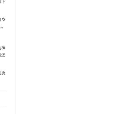
为下
自身
大。
朽神
丽还
到勇