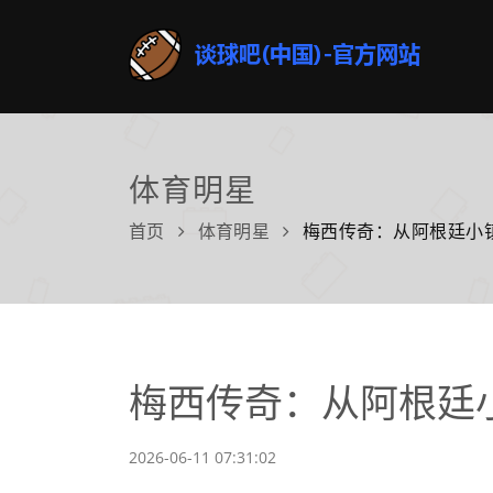
体育明星
首页
体育明星
梅西传奇：从阿根廷小
梅西传奇：从阿根廷
2026-06-11 07:31:02