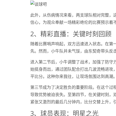
此外，从伤病情况来看，两支球队相对完整，
信心，为观众奉献一场精彩绝伦的比赛预示着
2、精彩直播：关键时刻回顾
随着比赛哨声响起，双方迅速进入状态。在第
先。然而，小牛队并未气馁，由东契奇带头反
进入第二节后，小牛调整了战术，加强了防守
始挺身而出，通过团队配合打出几波流畅进攻
平比分。这种你来我往，让现场氛围达到高潮
第三节成为了决定胜负的重要阶段。在这个过
导致优势被迫丧失。至第四节，在关键时刻，
紧张又激烈的最后几分钟内，比分交替上升，
3、球员表现：明星之光