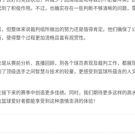
起到了积极作用。不过，也确实存在一些判断不够清晰的问题，
素，但整体来说裁判组所做出的努力还是值得肯定。他们确保了
行，使得整个过程更加流畅且富有观赏性。
论是从赛前分析、直播回顾，到各个球员表现及裁判工作，都展
到了顶级选手之间智慧与技术的较量，更感受到篮球所蕴含的人
在接下来的赛季中创造更多佳绩。同时，我们期待更多这样的高
位篮球爱好者都能享受到这种激情澎湃的体验！