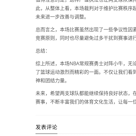
此，从整体上看，本场裁判对于维护比赛秩序
未来进一步改善与调整。
总而言之，本场比赛虽然出现了一些争议性因
竞赛原则，同时也尽量避免过多干扰到赛事进
总结：
综上所述，本场NBA常规赛勇士对阵小牛，无
了篮球运动激烈而精彩的一面。不仅让我们看
神和团结力量。
未来，希望两支球队都能继续保持良好状态，
赛事，不断丰富我们的体育文化生活，让每一
发表评论