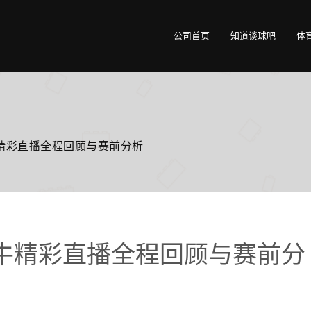
公司首页
知道谈球吧
体
牛精彩直播全程回顾与赛前分析
小牛精彩直播全程回顾与赛前分