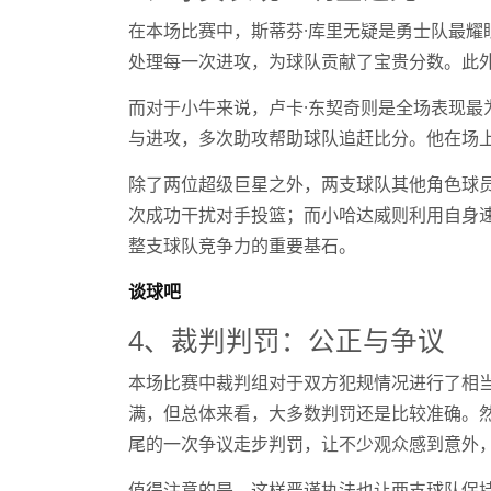
在本场比赛中，斯蒂芬·库里无疑是勇士队最
处理每一次进攻，为球队贡献了宝贵分数。此
而对于小牛来说，卢卡·东契奇则是全场表现
与进攻，多次助攻帮助球队追赶比分。他在场
除了两位超级巨星之外，两支球队其他角色球
次成功干扰对手投篮；而小哈达威则利用自身
整支球队竞争力的重要基石。
谈球吧
4、裁判判罚：公正与争议
本场比赛中裁判组对于双方犯规情况进行了相
满，但总体来看，大多数判罚还是比较准确。
尾的一次争议走步判罚，让不少观众感到意外
值得注意的是，这样严谨执法也让两支球队保