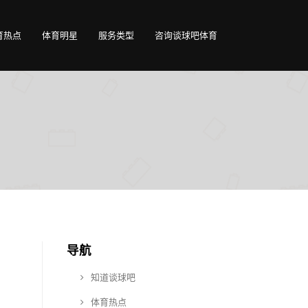
育热点
体育明星
服务类型
咨询谈球吧体育
导航
知道谈球吧
体育热点