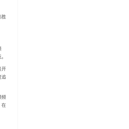
必胜
领
近。
员开
度追
频频
，在