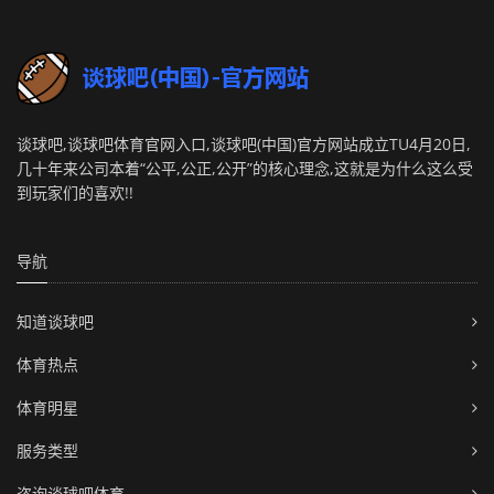
谈球吧,谈球吧体育官网入口,谈球吧(中国)官方网站成立TU4月20日,
几十年来公司本着“公平,公正,公开”的核心理念,这就是为什么这么受
到玩家们的喜欢!!
导航
知道谈球吧
体育热点
体育明星
服务类型
咨询谈球吧体育