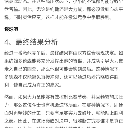
估彼此动态。在这种高压状态下，小小的不慎都可能导致全
盘皆输。因此，无论是约翰还是大力鼠，都必须做到心态平
稳，同时灵活应变，这样才能在激烈竞争中争取胜利。
谈球吧
4、最终结果分析
经过一番激烈竞争后，最终结果将由双方综合表现决定。如
果约翰多德森能够充分发挥出他的智谋，并成功引导大力鼠
走入自己的圈套，那么他很可能会笑到最后。这种情况下，
多德森不仅能避免直接冲突，还可以通过巧妙策略取得胜
利，使自己成为真正的赢家。
然而，如果大力鼠能够有效控制比赛节奏，并且频繁施加压
力，那么这位斗士也有机会逆转局面。在那种情况下，即便
面对再精妙的计策，只要有足够实力去破坏，就能站上胜利
之巅。因此，在这场巅峰对决中，很难断言究竟谁才是真正