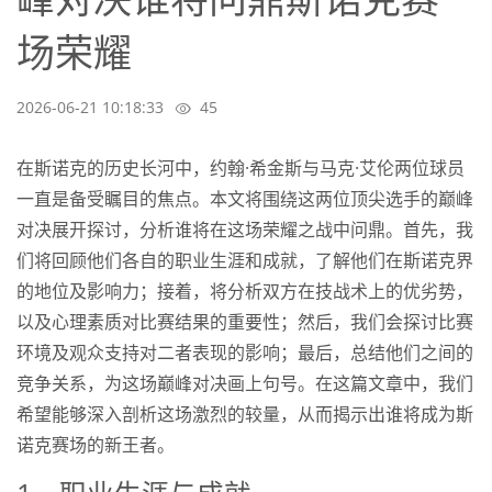
场荣耀
2026-06-21 10:18:33
45
在斯诺克的历史长河中，约翰·希金斯与马克·艾伦两位球员
一直是备受瞩目的焦点。本文将围绕这两位顶尖选手的巅峰
对决展开探讨，分析谁将在这场荣耀之战中问鼎。首先，我
们将回顾他们各自的职业生涯和成就，了解他们在斯诺克界
的地位及影响力；接着，将分析双方在技战术上的优劣势，
以及心理素质对比赛结果的重要性；然后，我们会探讨比赛
环境及观众支持对二者表现的影响；最后，总结他们之间的
竞争关系，为这场巅峰对决画上句号。在这篇文章中，我们
希望能够深入剖析这场激烈的较量，从而揭示出谁将成为斯
诺克赛场的新王者。