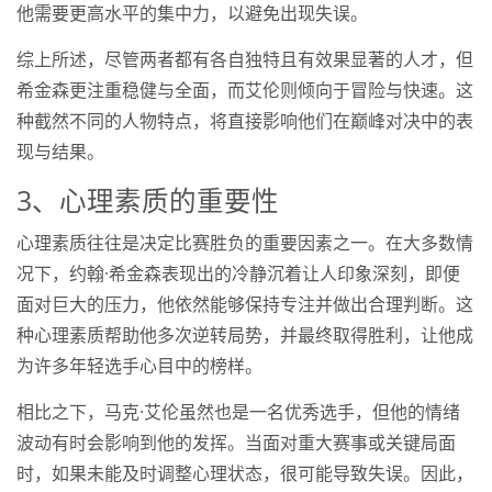
他需要更高水平的集中力，以避免出现失误。
综上所述，尽管两者都有各自独特且有效果显著的人才，但
希金森更注重稳健与全面，而艾伦则倾向于冒险与快速。这
种截然不同的人物特点，将直接影响他们在巅峰对决中的表
现与结果。
3、心理素质的重要性
心理素质往往是决定比赛胜负的重要因素之一。在大多数情
况下，约翰·希金森表现出的冷静沉着让人印象深刻，即便
面对巨大的压力，他依然能够保持专注并做出合理判断。这
种心理素质帮助他多次逆转局势，并最终取得胜利，让他成
为许多年轻选手心目中的榜样。
相比之下，马克·艾伦虽然也是一名优秀选手，但他的情绪
波动有时会影响到他的发挥。当面对重大赛事或关键局面
时，如果未能及时调整心理状态，很可能导致失误。因此，