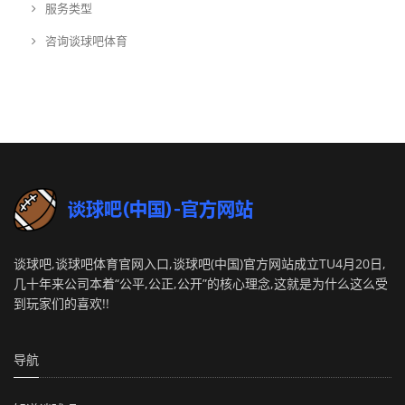
服务类型
咨询谈球吧体育
谈球吧,谈球吧体育官网入口,谈球吧(中国)官方网站成立TU4月20日,
几十年来公司本着“公平,公正,公开”的核心理念,这就是为什么这么受
到玩家们的喜欢!!
导航