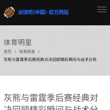
体育明星
首页
体育明星
灰熊与雷霆季后赛经典对决回顾精彩瞬间与战术分析
灰熊与雷霆季后赛经典对
决回顾精彩瞬间与战术分