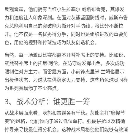
反观雷霆，他们拥有当红小生拉塞尔·威斯布鲁克，其爆发
力和速度让人印象深刻。在面对灰熊坚固防线时，威斯布鲁
克总能利用自己的突破能力撕开对手防线，将比分不断拉
开。他不仅是一名优秀得分手，同时也是组织进攻的重要角
色，用他的视野和传球技巧为队友创造机会。
当然，每一场激烈比赛都离不开替补席上的支持。比如说，
灰熊替补席上的托尼·阿伦，在防守端发挥出色，多次成功
限制住对方主力。而雷霆方面，小前锋杰里米·兰姆也展示
出极佳状态，为球队提供稳定火力支持，这些角色球员同样
为系列赛增添了不少亮点。
3、战术分析：谁更胜一筹
从战术层面来看，灰熊和雷霆各有千秋。灰熊主打“磨慢节
奏”的风格，他们倾向于通过低位单打、强硬拼抢以及精确
传导来寻找最佳得分机会。这种战术风格使他们能够有效消