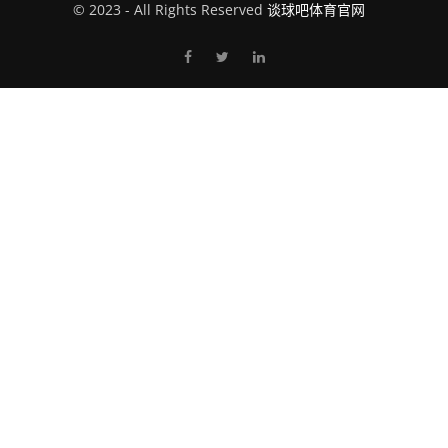
© 2023 - All Rights Reserved
谈球吧体育官网