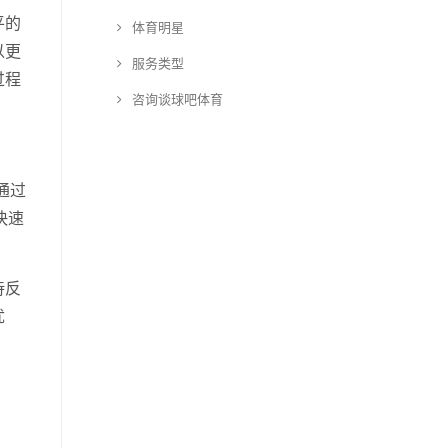
平的
体育明星
以更
服务类型
过程
咨询谈球吧体育
通过
快速
待反
优