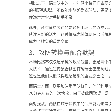
相比之下，瑞士队中的一些年轻小将同样表现
的视野和脚法，不仅能串联起整支球队，更是
传递常常令对手措手不及。
此外，还有值得关注的是替补上场后的影响力
队注入新的活力。这种情况尤其体现在最后阶
成为了胜负的重要变量。
3、攻防转换与配合默契
本场比赛不仅仅是单纯的攻防较量，更是两个
人技术，通过短传配合试图打破瑞士密集防线
这也是他们未能取得理想结果的重要原因之一
而瑞士方面，则更加注重团队协作，他们利用
70分钟左右的一次快攻，由于彼此间默契十足
面对强敌，两队在攻守转换中的适应能力也是
不允许其有缓冲时间。这种高压策略让比赛充