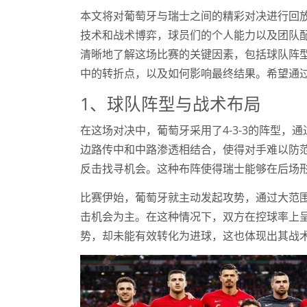
本文将对葡萄牙与瑞士之间的精彩对决进行回
技术和战术博弈，球员们的个人能力以及团队
清晰地了解这场比赛的关键因素，包括球队阵
中的转折点，以及如何影响最终结果。希望通
1、球队阵型与战术布局
在这场对决中，葡萄牙采用了4-3-3的阵型
边路传中和中路渗透相结合，使得对手难以防范。
反击找寻机会。这种布阵使得瑞士能够在后场
比赛伊始，葡萄牙就主动发起攻势，通过大范
击机会为主。在这种情况下，双方在控球率上
势，却未能有效转化为进球，这也体现出其战