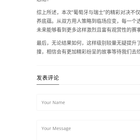
综上所述，本次“葡萄牙与瑞士”的精彩对决不
养底蕴。从双方用人策略到临场应变，每一个
未来能够看到更多这样激烈且富有观赏性的赛
最后，无论结果如何，这样级别较量无疑提升
撞，相信会有更加精彩纷呈的故事等待我们去
发表评论