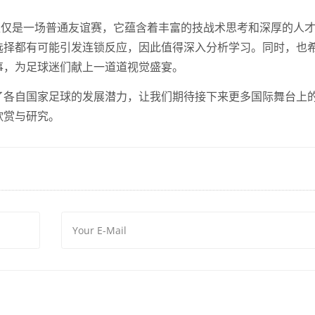
仅仅是一场普通友谊赛，它蕴含着丰富的技战术思考和深厚的人
选择都有可能引发连锁反应，因此值得深入分析学习。同时，也
事，为足球迷们献上一道道视觉盛宴。
了各自国家足球的发展潜力，让我们期待接下来更多国际舞台上
欣赏与研究。