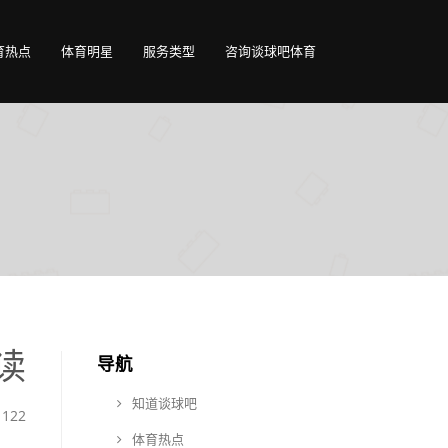
育热点
体育明星
服务类型
咨询谈球吧体育
读
导航
知道谈球吧
122
体育热点