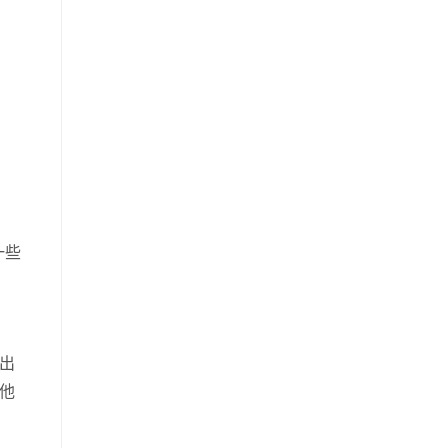
一些
出
他