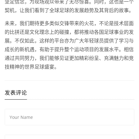
坚定信念，为现场观众带来了无尽惊喜。同时，这也是一个
契机，让我们看到了全球足球的发展趋势及其背后的故事。
未来，我们期待更多类似交锋带来的火花，不论是技术层面
的比拼还是文化理念上的碰撞，都将推动各国足球事业的发
展。不仅如此，这样的平台亦为广大年轻球员提供了学习与
成长的新机遇，有助于提升整个运动项目的发展水平。相信
通过共同努力，我们能够见证更加精彩纷呈、充满魅力和竞
技精神的世界足球盛宴。
发表评论