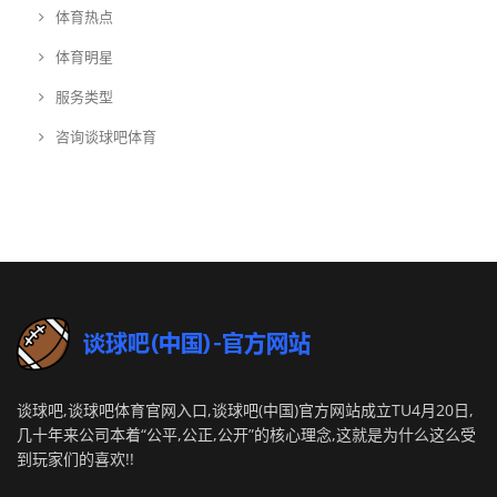
体育热点
体育明星
服务类型
咨询谈球吧体育
谈球吧,谈球吧体育官网入口,谈球吧(中国)官方网站成立TU4月20日,
几十年来公司本着“公平,公正,公开”的核心理念,这就是为什么这么受
到玩家们的喜欢!!