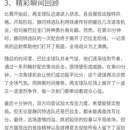
3、精彩瞬间回顾
比赛开始后，两支球队迅速进入状态，各自展现出独特风
格。开局阶段，静冈特选队利用快速传导把握住几次进攻机
会，但均被巴拉圭门将神勇扑救化解。然而，在第30分钟
时，静冈特选队的一次配合终于撕开了巴拉圭防线，一记漂
亮的远射帮助他们打开了局面，全场观众为之沸腾。
随后的时间里，巴拉圭球队并未气馁，他们逐渐找到节奏，
通过一系列精妙配合策动反击，很快便形成威胁。在第60分
钟，一次角球机会让他们成功扳平比分，这个进球再次点燃
了全场气氛。而随着时间推移，两支球队在场上展开了一波
又一波激烈争夺，每一次射门都牵动着观众心弦。
最后十分钟内，双方均尝试加大攻击力度，希望能锁定胜
局。但无论是静冈特选队还是巴拉圭，都未能再度改写比
分。最终，这场激情四溢、跌宕起伏的较量以平局收场，但
双方展现出的竞技精神以及拼搏意志却给所有人留下了深刻