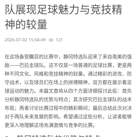
队展现足球魅力与竞技精
神的较量
2026-07-02 15:04:49
121
在这场备受瞩目的比赛中，静冈特选队迎来了来自南美的强
敌——巴拉圭球队。这不仅是一场普通的足球比赛，更是两
种不同文化、风格和竞技精神的较量。通过精彩的进攻、防
守战术，以及球员们在场上的拼搏精神，双方都在展示着足
球运动的魅力。本篇文章将从四个方面详细探讨此役：首先
分析静冈特选队的优势与特点；其次研究巴拉圭球队的战术
布局；再者讨论比赛过程中的精彩瞬间；最后总结此次对决
对于两队未来发展的影响。希望通过这些分析，让读者能够
更深入地理解这场充满激情与竞争的比赛。