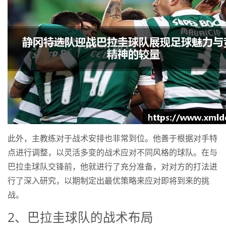
此外，主教练对于战术安排也非常到位。他善于根据对手特
点进行调整，以灵活多变的战术应对不同风格的球队。在与
巴拉圭球队交锋前，他就进行了充分准备，对对方的打法进
行了深入研究，以期制定出最优策略来应对即将到来的挑
战。
2、巴拉圭球队的战术布局