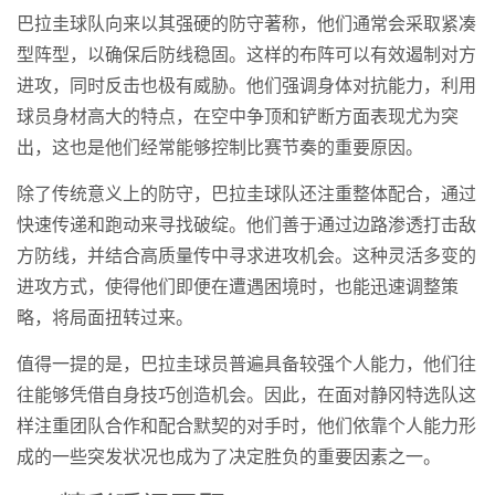
巴拉圭球队向来以其强硬的防守著称，他们通常会采取紧凑
型阵型，以确保后防线稳固。这样的布阵可以有效遏制对方
进攻，同时反击也极有威胁。他们强调身体对抗能力，利用
球员身材高大的特点，在空中争顶和铲断方面表现尤为突
出，这也是他们经常能够控制比赛节奏的重要原因。
除了传统意义上的防守，巴拉圭球队还注重整体配合，通过
快速传递和跑动来寻找破绽。他们善于通过边路渗透打击敌
方防线，并结合高质量传中寻求进攻机会。这种灵活多变的
进攻方式，使得他们即便在遭遇困境时，也能迅速调整策
略，将局面扭转过来。
值得一提的是，巴拉圭球员普遍具备较强个人能力，他们往
往能够凭借自身技巧创造机会。因此，在面对静冈特选队这
样注重团队合作和配合默契的对手时，他们依靠个人能力形
成的一些突发状况也成为了决定胜负的重要因素之一。