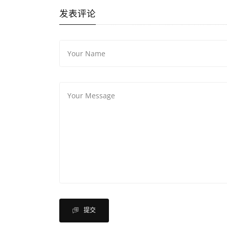
发表评论
提交