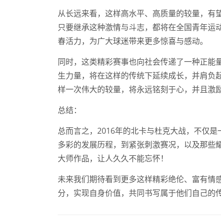
从长远来看，这样高水平、高质量的较量，有
只要继承这种激情与斗志，都将在全国青年运
春活力，为广大球迷带来更多惊喜与感动。
同时，这类精彩赛事也向社会传递了一种正能
生力量，将在这样的传统下延续成长，并肩负
样一次伟大的较量，将永远铭刻于心，并且激励
总结：
总而言之，2016年的北卡与杜克大战，不仅
多彩的发展历程，到紧张刺激赛况，以及那些
大师作品，让人久久不能忘怀！
未来我们期待看到更多这样精彩绝伦、富有情
分，实现自身价值，共同书写属于他们自己的