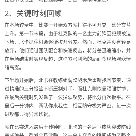
2、关键时刻回顾
在本场较量中，比赛一开始双方就打得不可开交，比分交替
上升。第一节末段，由于杜克队的一名主力前锋因犯规被迫
下场，北卡抓住机会逐渐拉开分差。然而，杜克并没有轻易
放弃，他们通过团队配合和快速反击，将分差迅速缩小，并
在半场结束时实现反超，这样紧张刺激的局面令现场观众情
绪高涨。
下半场开始后，北卡在教练组调整战术后重新找回节奏，通
过精准的三分投篮不断压制对手。而杜克则依靠顽强拼搏，
在最后关键时刻发动了一波猛烈攻势，将比分再次扳平。在
最后一分钟内，两队你来我往，相互防守极为严密，每一次
进攻都显得异常珍贵。
就在比赛进入最后十秒钟时，北卡的一名后卫成功突破防线
完成绝杀，引发全场沸腾。这一令人窒息的瞬间成为了整个