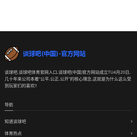
谈球吧,谈球吧体育官网入口,谈球吧(中国)官方网站成立TU4月20日,
几十年来公司本着“公平,公正,公开”的核心理念,这就是为什么这么受
到玩家们的喜欢!!
导航
知道谈球吧
体育热点