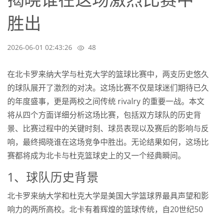
胜出
2026-06-01 02:43:26
48
在北卡罗来纳大学与杜克大学的篮球比赛中，两支历史悠久
的球队展开了激烈的对决。这场比赛不仅是球迷们期待已久
的年度盛事，更是两校之间传统 rivalry 的重要一战。本文
将从四个方面详细分析这场比赛，包括双方球队的历史背
景、比赛过程中的关键时刻、球员表现以及赛后的影响与反
响，最终揭晓谁在这场竞争中胜出。无论结果如何，这场比
赛都将成为北卡与杜克篮球史上的又一个经典瞬间。
1、球队历史背景
北卡罗来纳大学和杜克大学是美国大学篮球界最具声望和影
响力的两所高校。北卡有着辉煌的篮球传统，自20世纪50