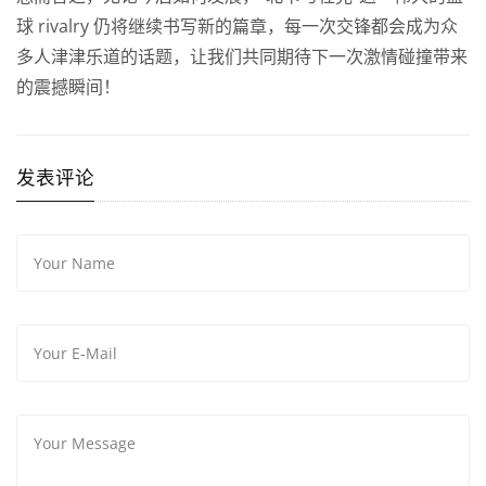
球 rivalry 仍将继续书写新的篇章，每一次交锋都会成为众
多人津津乐道的话题，让我们共同期待下一次激情碰撞带来
的震撼瞬间！
发表评论