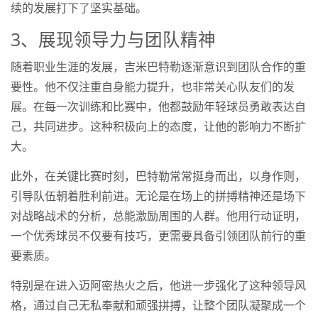
续的发展打下了坚实基础。
3、展现领导力与团队精神
随着职业生涯的发展，吉米巴特勒逐渐意识到团队合作的重
要性。他不仅注重自身能力提升，也非常关心队友们的发
展。在每一次训练和比赛中，他都鼓励年轻球员勇敢表达自
己，共同进步。这种积极向上的态度，让他的影响力不断扩
大。
此外，在关键比赛时刻，巴特勒常常挺身而出，以身作则，
引导队伍朝着胜利前进。无论是在场上的拼搏精神还是场下
对战略战术的分析，总能激励周围的人群。他用行动证明，
一个优秀球员不仅要有技巧，更需要具备引领团队前行的重
要素质。
特别是在进入迈阿密热火之后，他进一步强化了这种领导风
格，通过自己无私奉献和顽强拼搏，让整个团队凝聚成一个