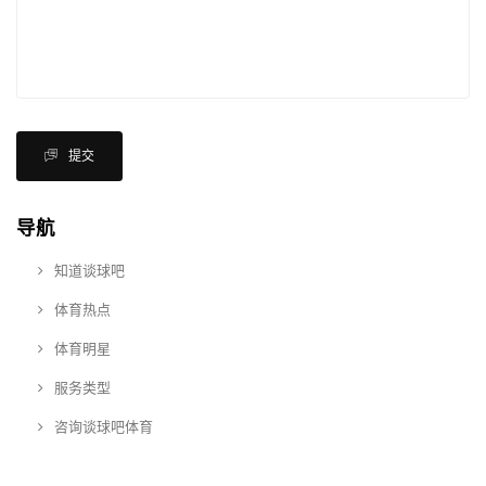
提交
导航
知道谈球吧
体育热点
体育明星
服务类型
咨询谈球吧体育