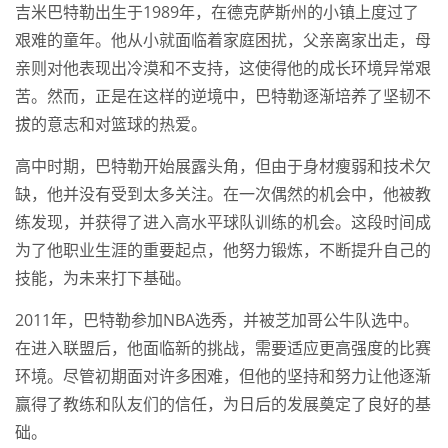
吉米巴特勒出生于1989年，在德克萨斯州的小镇上度过了
艰难的童年。他从小就面临着家庭困扰，父亲离家出走，母
亲则对他表现出冷漠和不支持，这使得他的成长环境异常艰
苦。然而，正是在这样的逆境中，巴特勒逐渐培养了坚韧不
拔的意志和对篮球的热爱。
高中时期，巴特勒开始展露头角，但由于身材瘦弱和技术欠
缺，他并没有受到太多关注。在一次偶然的机会中，他被教
练发现，并获得了进入高水平球队训练的机会。这段时间成
为了他职业生涯的重要起点，他努力锻炼，不断提升自己的
技能，为未来打下基础。
2011年，巴特勒参加NBA选秀，并被芝加哥公牛队选中。
在进入联盟后，他面临新的挑战，需要适应更高强度的比赛
环境。尽管初期面对许多困难，但他的坚持和努力让他逐渐
赢得了教练和队友们的信任，为日后的发展奠定了良好的基
础。