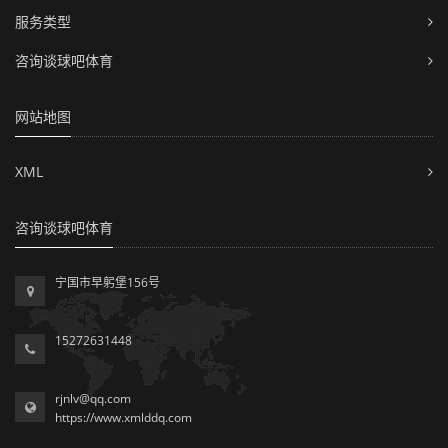
服务类型
咨询谈球吧体育
网站地图
XML
咨询谈球吧体育
宁国市早躬堡156号
15272631448
rjnlv@qq.com
https://www.xmlddq.com