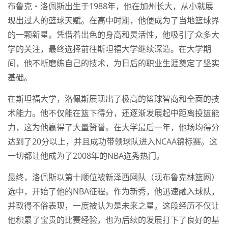
布鲁克・洛佩斯出生于1988年，他在加州长大，从小就展
现出过人的篮球天赋。在高中时期，他便成为了当地篮球界
的一颗新星。凭借着出色的身高和灵活性，他吸引了众多大
学的关注，最终选择前往斯坦福大学继续深造。在大学期
间，他不断磨练自己的技术，为日后的职业生涯奠定了坚实
基础。
在斯坦福大学，洛佩斯展现出了极高的篮球智商和全面的技
术能力。他不仅能在篮下得分，还逐渐发展起中距离投篮能
力，这为他赢得了大量赞誉。在大学最后一年，他场均得分
达到了20分以上，并且成功带领球队进入NCAA锦标赛。这
一切都让他成为了2008年的NBA选秀热门。
最终，洛佩斯以第十顺位被新泽西网队（现布鲁克林篮网）
选中，开始了他的NBA征程。作为新秀，他迅速融入球队，
并取得不俗表现，一度被认为是未来之星。这段经历不仅让
他积累了宝贵的比赛经验，也为后续的发展打下了良好的基