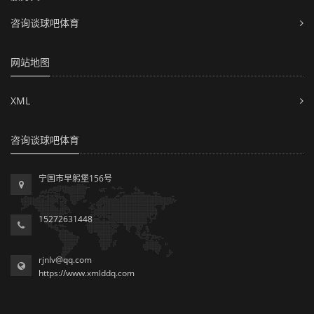
咨询谈球吧体育
网站地图
XML
咨询谈球吧体育
宁国市早躬堡156号
15272631448
rjnlv@qq.com
https://www.xmlddq.com