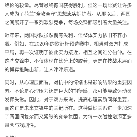
绝伦的较量。尽管最终德国获得胜利，但这一场比赛让许多
人成为了荷兰“全攻全守”思想忠实拥护者。从那以后，两国
之间展开了一系列激烈竞争，每场交锋都吸引着大量关注。
近年来，两国球队虽然偶有失利，但整体实力依旧不容小
觑。例如，在2020年的欧洲杯预选赛中，相遇时双方打成
平局，再一次证明了彼此实力接近，相互之间难分伯仲。在
这些交锋中，不仅体现在比分上的胶着，更是在技战术层面
的博弈推陈出新，让人津津乐道。
同时，从心理层面看，对抗中的情绪也是影响结果的重要因
素。不论是心理压力还是巨大的期待感，都可能导致运动员
发挥失常。因此，对于双方来说，提高心理素质同样重要，
而这正是未来交锋中的关键所在。这种微妙关系进一步加深
了两国间复杂而又紧张的竞争氛围，为每一次碰撞增添更多
悬念与戏剧性。