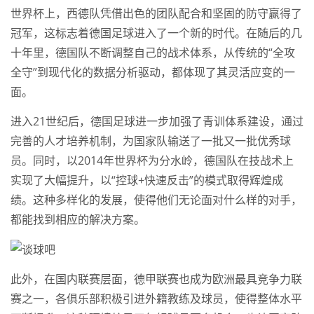
世界杯上，西德队凭借出色的团队配合和坚固的防守赢得了
冠军，这标志着德国足球进入了一个新的时代。在随后的几
十年里，德国队不断调整自己的战术体系，从传统的“全攻
全守”到现代化的数据分析驱动，都体现了其灵活应变的一
面。
进入21世纪后，德国足球进一步加强了青训体系建设，通过
完善的人才培养机制，为国家队输送了一批又一批优秀球
员。同时，以2014年世界杯为分水岭，德国队在技战术上
实现了大幅提升，以“控球+快速反击”的模式取得辉煌成
绩。这种多样化的发展，使得他们无论面对什么样的对手，
都能找到相应的解决方案。
此外，在国内联赛层面，德甲联赛也成为欧洲最具竞争力联
赛之一，各俱乐部积极引进外籍教练及球员，使得整体水平