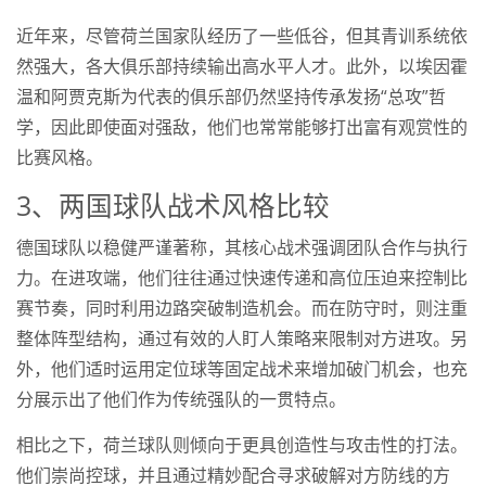
近年来，尽管荷兰国家队经历了一些低谷，但其青训系统依
然强大，各大俱乐部持续输出高水平人才。此外，以埃因霍
温和阿贾克斯为代表的俱乐部仍然坚持传承发扬“总攻”哲
学，因此即使面对强敌，他们也常常能够打出富有观赏性的
比赛风格。
3、两国球队战术风格比较
德国球队以稳健严谨著称，其核心战术强调团队合作与执行
力。在进攻端，他们往往通过快速传递和高位压迫来控制比
赛节奏，同时利用边路突破制造机会。而在防守时，则注重
整体阵型结构，通过有效的人盯人策略来限制对方进攻。另
外，他们适时运用定位球等固定战术来增加破门机会，也充
分展示出了他们作为传统强队的一贯特点。
相比之下，荷兰球队则倾向于更具创造性与攻击性的打法。
他们崇尚控球，并且通过精妙配合寻求破解对方防线的方