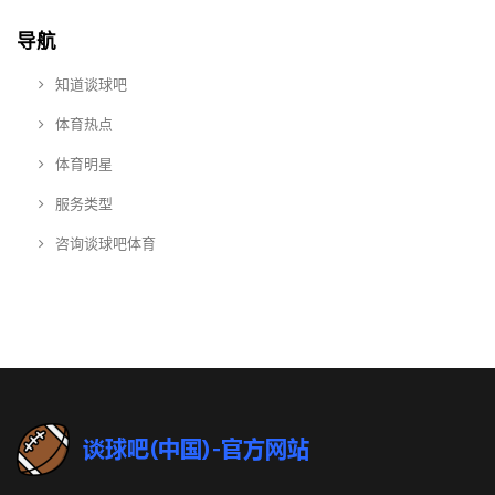
导航
知道谈球吧
体育热点
体育明星
服务类型
咨询谈球吧体育