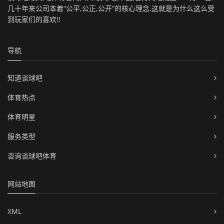
几十年来公司本着“公平,公正,公开”的核心理念,这就是为什么这么受
到玩家们的喜欢!!
导航
知道谈球吧
体育热点
体育明星
服务类型
咨询谈球吧体育
网站地图
XML