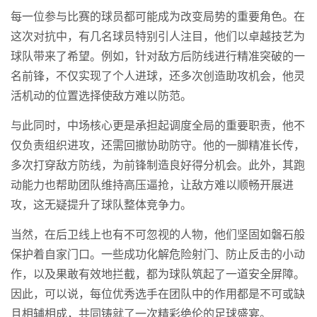
每一位参与比赛的球员都可能成为改变局势的重要角色。在
这次对抗中，有几名球员特别引人注目，他们以卓越技艺为
球队带来了希望。例如，针对敌方后防线进行精准突破的一
名前锋，不仅实现了个人进球，还多次创造助攻机会，他灵
活机动的位置选择使敌方难以防范。
与此同时，中场核心更是承担起调度全局的重要职责，他不
仅负责组织进攻，还需回撤协助防守。他的一脚精准长传，
多次打穿敌方防线，为前锋制造良好得分机会。此外，其跑
动能力也帮助团队维持高压逼抢，让敌方难以顺畅开展进
攻，这无疑提升了球队整体竞争力。
当然，在后卫线上也有不可忽视的人物，他们坚固如磐石般
保护着自家门口。一些成功化解危险射门、防止反击的小动
作，以及果敢有效地拦截，都为球队筑起了一道安全屏障。
因此，可以说，每位优秀选手在团队中的作用都是不可或缺
且相辅相成，共同铸就了一次精彩绝伦的足球盛宴。