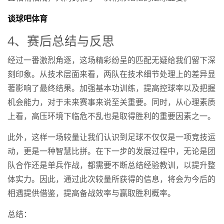
谈球吧体育
4、赛后总结与反思
经过一番激烈角逐，这场精彩纷呈的匹配无疑给我们留下深
刻印象。从技术层面来看，两队在技术细节处理上的差异显
著影响了最终结果。加强基本功训练，提高控球率以及把握
机会能力，对于未来赛事来说至关重要。同时，从心理素质
上看，高压环境下临危不乱也是取得胜利的重要因素之一。
此外，这样一场较量让我们认识到足球不仅仅是一项竞技运
动，更是一种智慧比拼。在下一步的发展过程中，无论是团
队合作还是单兵作战，都需要不断总结经验教训，以提升整
体实力。因此，通过此次较量所获得的信息，将会为今后的
相遇提供借鉴，提高备战效率与赢取胜利概率。
总结：