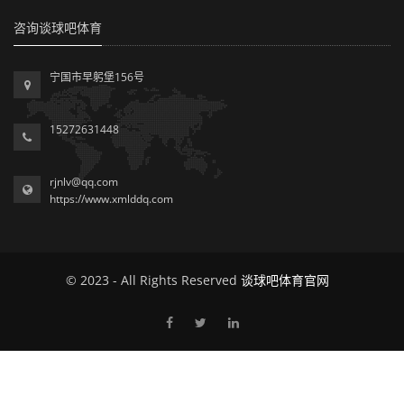
咨询谈球吧体育
宁国市早躬堡156号
15272631448
rjnlv@qq.com
https://www.xmlddq.com
© 2023 - All Rights Reserved
谈球吧体育官网