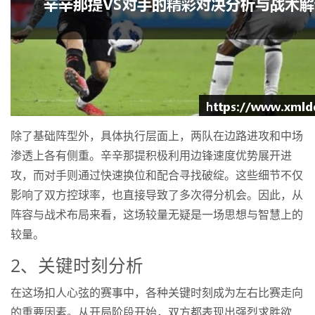
除了基础阵型外，具体执行层面上，两队在边路进攻和中场
渗透上各有侧重。辛辛那提积极利用边锋速度优势展开进
攻，而对手则通过快速换位和配合寻找破绽。这些细节不仅
影响了双方控球率，也直接导致了多次得分机会。因此，从
阵容与战术布局来看，这场较量无疑是一场思想与智慧上的
较量。
2、关键时刻分析
在这场扣人心弦的赛事中，各种关键时刻成为左右比赛走向
的重要因素。从开局阶段开始，双方都表现出强烈求胜欲