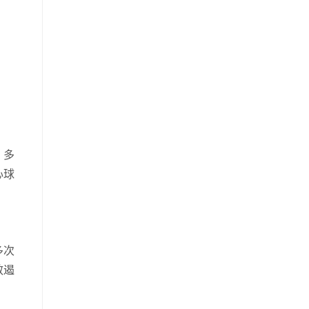
，多
心球
多次
效遏