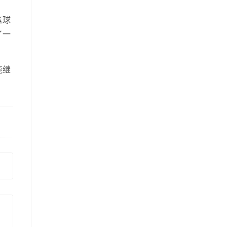
篮球
了一
能继