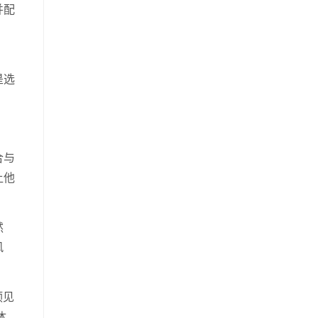
并配
是选
合与
让他
然
风
预见
体