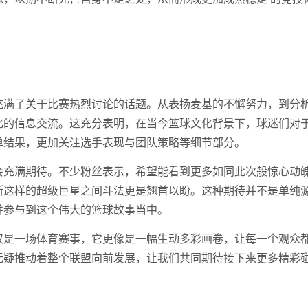
充满了关于比赛热烈讨论的话题。从表扬麦基的不懈努力，到分
化的信息交流。这充分表明，在当今篮球文化背景下，球迷们对
单结果，更加关注选手表现与团队策略等细节部分。
会充满期待。不少粉丝表示，希望能看到更多如同此次般惊心动
斯这样的超级巨星之间斗法更是翘首以盼。这种期待并不是单纯
并参与到这个伟大的篮球故事当中。
仅是一场体育赛事，它更像是一幅生动多彩画卷，让每一个观众
无疑推动着整个联盟向前发展，让我们共同期待接下来更多精彩