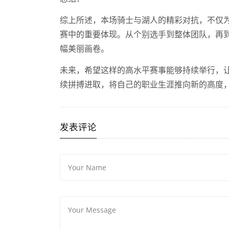
综上所述，本场骑士与湖人的精彩对抗，不仅
赛中的重要体现。从个别选手到整体团队，再
幅美丽画卷。
未来，希望这样的高水平赛事能够持续举行，
续拼搏进取，将自己的职业生涯推向新的高度
发表评论