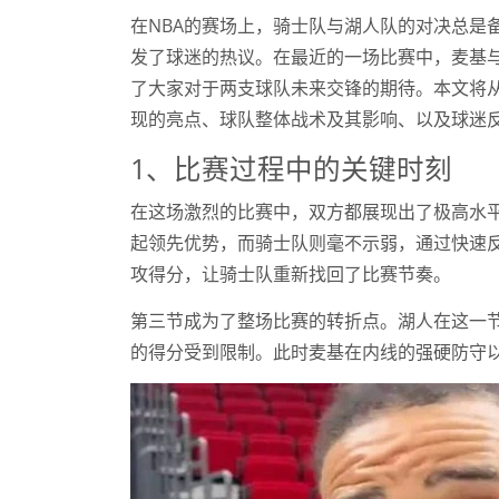
在NBA的赛场上，骑士队与湖人队的对决总是
发了球迷的热议。在最近的一场比赛中，麦基
了大家对于两支球队未来交锋的期待。本文将
现的亮点、球队整体战术及其影响、以及球迷
1、比赛过程中的关键时刻
在这场激烈的比赛中，双方都展现出了极高水
起领先优势，而骑士队则毫不示弱，通过快速
攻得分，让骑士队重新找回了比赛节奏。
第三节成为了整场比赛的转折点。湖人在这一
的得分受到限制。此时麦基在内线的强硬防守