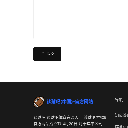
提交
导航
知道谈
谈球吧,谈球吧体育官网入口,谈球吧(中国)
官方网站成立TU4月20日,几十年来公司
体育热