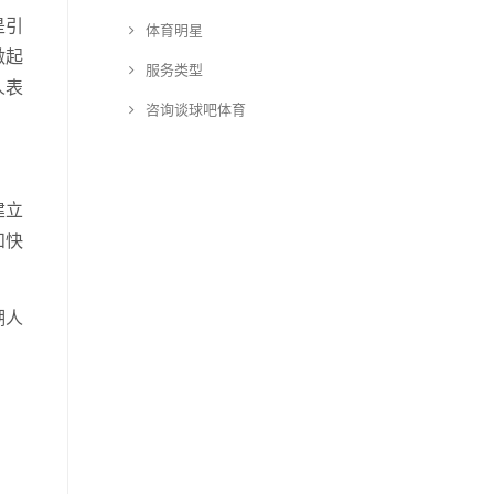
是引
体育明星
激起
服务类型
人表
咨询谈球吧体育
建立
和快
湖人
。