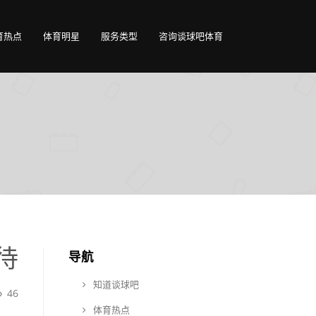
育热点
体育明星
服务类型
咨询谈球吧体育
待
导航
知道谈球吧
46
体育热点