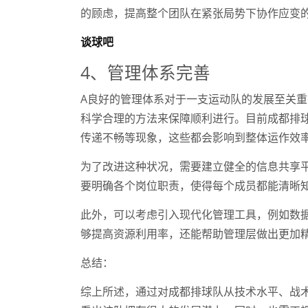
的顾虑，提高整个团队在紧张局势下协作应变
谈球吧
4、管理体系完善
A良好的管理体系对于一支运动队的发展至关
科学合理的方法来保障顺利进行。目前成都排
传递不畅等现象，这些都会影响到整体运作效
为了改进这种状况，需要建立健全的信息共享
要明确各个岗位职责，使得每个成员都能清晰
此外，可以考虑引入现代化管理工具，例如数
够提高资源利用率，还能帮助管理层做出更加
总结：
综上所述，通过对成都排球队从技术水平、战