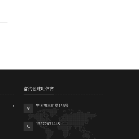
咨询谈球吧体育
宁国市早躬堡156号
15272631448