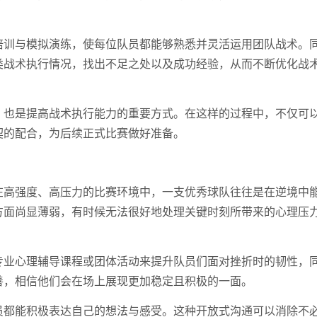
培训与模拟演练，使每位队员都能够熟悉并灵活运用团队战术。
类战术执行情况，找出不足之处以及成功经验，从而不断优化战
，也是提高战术执行能力的重要方式。在这样的过程中，不仅可
契的配合，为后续正式比赛做好准备。
在高强度、高压力的比赛环境中，一支优秀球队往往是在逆境中
方面尚显薄弱，有时候无法很好地处理关键时刻所带来的心理压
专业心理辅导课程或团体活动来提升队员们面对挫折时的韧性，
善，相信他们会在场上展现更加稳定且积极的一面。
员都能积极表达自己的想法与感受。这种开放式沟通可以消除不