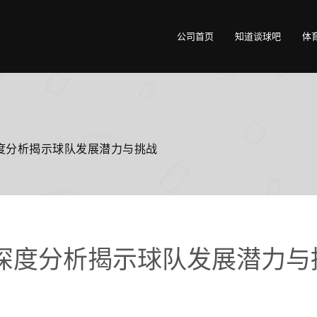
公司首页
知道谈球吧
体
度分析揭示球队发展潜力与挑战
深度分析揭示球队发展潜力与