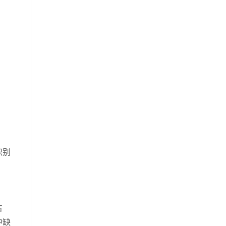
识别
占
中缺