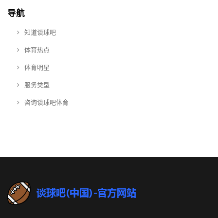
导航
知道谈球吧
体育热点
体育明星
服务类型
咨询谈球吧体育