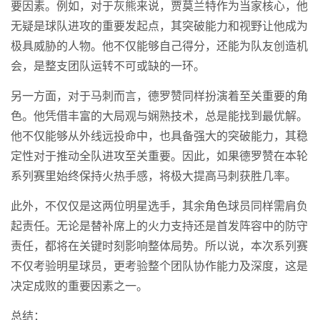
要因素。例如，对于灰熊来说，贾莫兰特作为当家核心，他
无疑是球队进攻的重要发起点，其突破能力和视野让他成为
极具威胁的人物。他不仅能够自己得分，还能为队友创造机
会，是整支团队运转不可或缺的一环。
另一方面，对于马刺而言，德罗赞同样扮演着至关重要的角
色。他凭借丰富的大局观与娴熟技术，总是能找到最优解。
他不仅能够从外线远投命中，也具备强大的突破能力，其稳
定性对于推动全队进攻至关重要。因此，如果德罗赞在本轮
系列赛里始终保持火热手感，将极大提高马刺获胜几率。
此外，不仅仅是这两位明星选手，其余角色球员同样需肩负
起责任。无论是替补席上的火力支持还是首发阵容中的防守
责任，都将在关键时刻影响整体局势。所以说，本次系列赛
不仅考验明星球员，更考验整个团队协作能力及深度，这是
决定成败的重要因素之一。
总结：