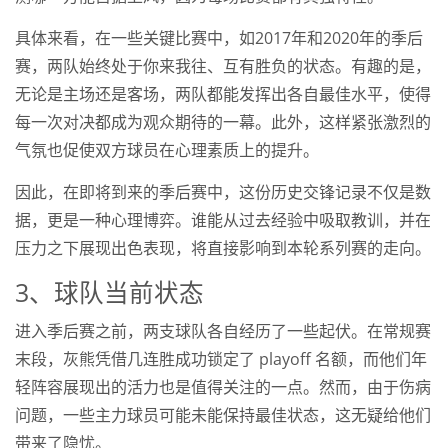
具体来看，在一些关键比赛中，如2017年和2020年的季后
赛，两队始终处于你来我往、互有胜负的状态。有趣的是，
无论是主场还是客场，两队都能发挥出各自最佳水平，使得
每一次对决都成为观众期待的一幕。此外，这样紧张激烈的
气氛也促使双方球员在心理素质上的提升。
因此，在即将到来的季后赛中，这份历史交锋记录不仅是数
据，更是一种心理博弈。谁能从过去经验中吸取教训，并在
压力之下展现出色表现，将直接影响到本轮系列赛的走向。
3、球队当前状态
进入季后赛之前，两支球队各自经历了一些起伏。在常规赛
末段，灰熊凭借几连胜成功锁定了 playoff 名额，而他们年
轻阵容展现出的活力也是值得关注的一点。然而，由于伤病
问题，一些主力球员可能未能保持最佳状态，这无疑给他们
带来了隐忧。