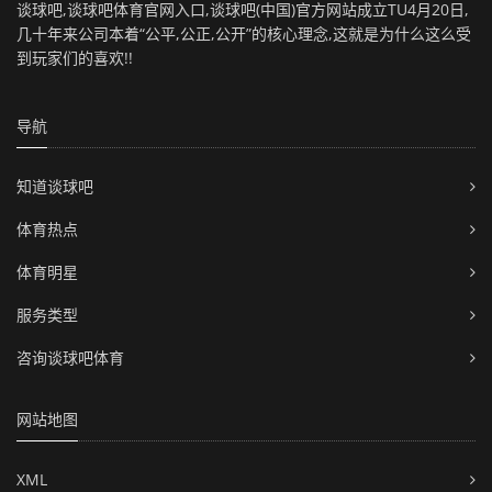
谈球吧,谈球吧体育官网入口,谈球吧(中国)官方网站成立TU4月20日,
几十年来公司本着“公平,公正,公开”的核心理念,这就是为什么这么受
到玩家们的喜欢!!
导航
知道谈球吧
体育热点
体育明星
服务类型
咨询谈球吧体育
网站地图
XML