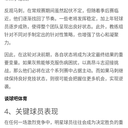
反观马刺，在常规赛期间虽然起伏不定，但随着季后赛临
近，他们逐渐找回了节奏。一些老将发挥稳定，加上年轻球
员逐步成熟，使得整个团队呈现出良好状态。此外，教练组
针对不同对手制定出的针对性策略，也增强了信心和凝聚
力。
因此，在这轮对决前期，各自状态将成为决定最终结果的重
要变量。如果灰熊能够克服伤病困扰，以高昂斗志迎接挑
战，那么他们必将在这个系列赛中占据主动。而如果马刺继
续保持良好竞技状态，则很可能会把握住更多机会，实现逆
袭。
谈球吧体育
4、关键球员表现
在任何一场激烈竞争中，明星球员往往会成为决定胜负的重