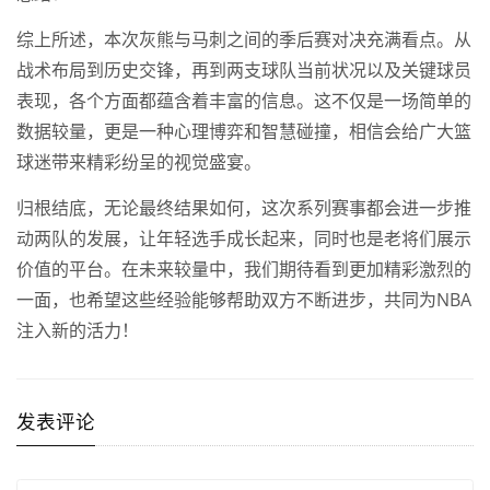
综上所述，本次灰熊与马刺之间的季后赛对决充满看点。从
战术布局到历史交锋，再到两支球队当前状况以及关键球员
表现，各个方面都蕴含着丰富的信息。这不仅是一场简单的
数据较量，更是一种心理博弈和智慧碰撞，相信会给广大篮
球迷带来精彩纷呈的视觉盛宴。
归根结底，无论最终结果如何，这次系列赛事都会进一步推
动两队的发展，让年轻选手成长起来，同时也是老将们展示
价值的平台。在未来较量中，我们期待看到更加精彩激烈的
一面，也希望这些经验能够帮助双方不断进步，共同为NBA
注入新的活力！
发表评论